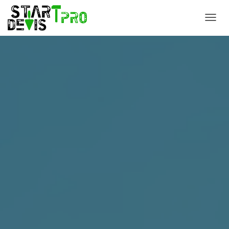
D
É
P
L
I
E
R
L
A
N
A
V
I
G
A
T
I
O
N