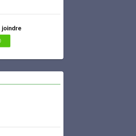
 joindre
)