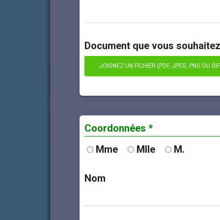
Document que vous souhaitez
JOIGNEZ UN FICHIER (PDF, JPEG, PNG OU GIF
Coordonnées *
Mme
Mlle
M.
Nom