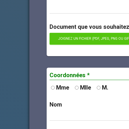
Document que vous souhaitez
JOIGNEZ UN FICHIER (PDF, JPEG, PNG OU GIF
Coordonnées *
Mme
Mlle
M.
Nom