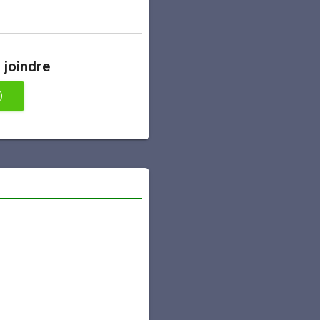
 joindre
)