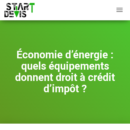
D
É
P
L
I
E
R
Économie d’énergie :
L
A
quels équipements
N
A
donnent droit à crédit
V
I
d’impôt ?
G
A
T
I
O
N