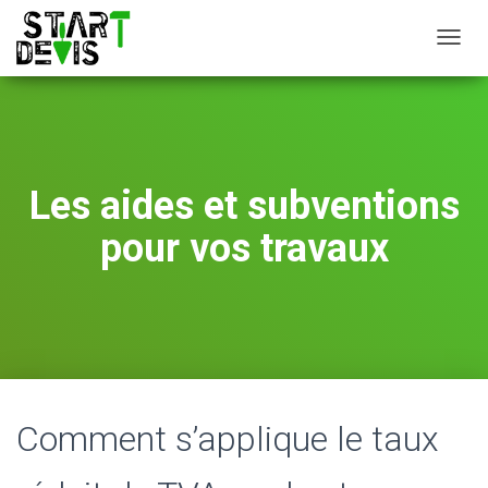
D
É
P
L
I
E
R
Les aides et subventions
L
A
pour vos travaux
N
A
V
I
G
A
T
I
O
Comment s’applique le taux
N